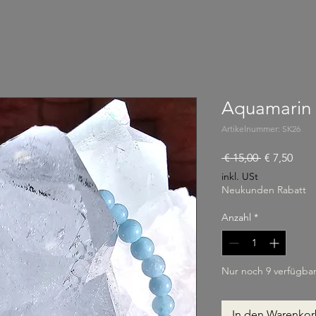
Aquamarin
Artikelnummer: SK26
Standardpr
Sale
 € 15,00 
€ 7,50
inkl. USt
Neukunden Rabatt
Anzahl
*
Nur noch 9 verfügba
In den Warenko