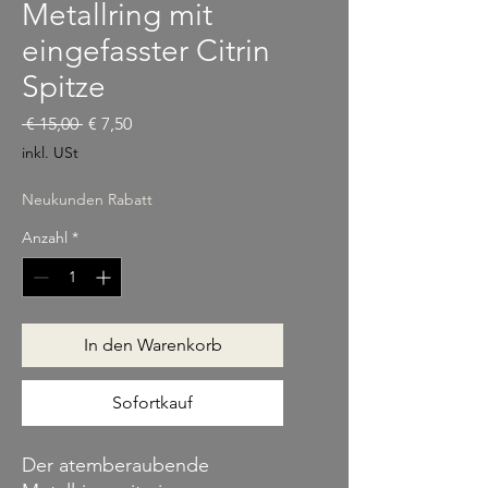
Metallring mit
eingefasster Citrin
Spitze
Standardpreis
Sale-Preis
 € 15,00 
€ 7,50
inkl. USt
Neukunden Rabatt
Anzahl
*
In den Warenkorb
Sofortkauf
Der atemberaubende