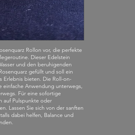
osenquarz Rollon vor, die perfekte
legeroutine. Dieser Edelstein
em Wasser und den beruhigenden
osenquarz gefüllt und soll ein
Erlebnis bieten. Die Roll-on-
e einfache Anwendung unterwegs,
rwegs. Für eine sofortige
h auf Pulspunkte oder
n. Lassen Sie sich von der sanften
alls dabei helfen, Balance und
inden.