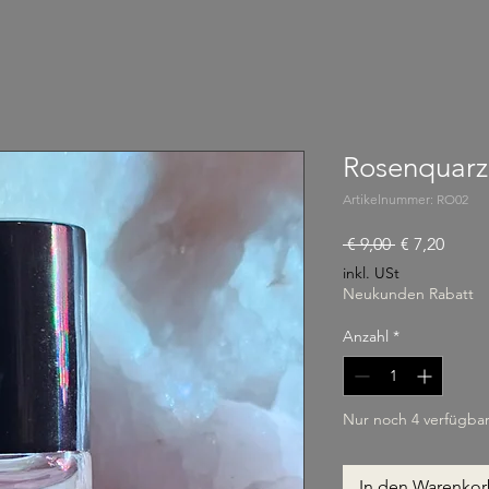
Rosenquarz
Artikelnummer: RO02
Standardpre
Sale-P
 € 9,00 
€ 7,20
inkl. USt
Neukunden Rabatt
Anzahl
*
Nur noch 4 verfügba
In den Warenko