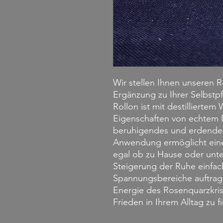
Wir stellen Ihnen unseren R
Ergänzung zu Ihrer Selbstpf
Rollon ist mit destilliert
Eigenschaften von echtem R
beruhigendes und erdendes 
Anwendung ermöglicht ein
egal ob zu Hause oder unte
Steigerung der Ruhe einfac
Spannungsbereiche auftrage
Energie des Rosenquarzkrist
Frieden in Ihrem Alltag zu f